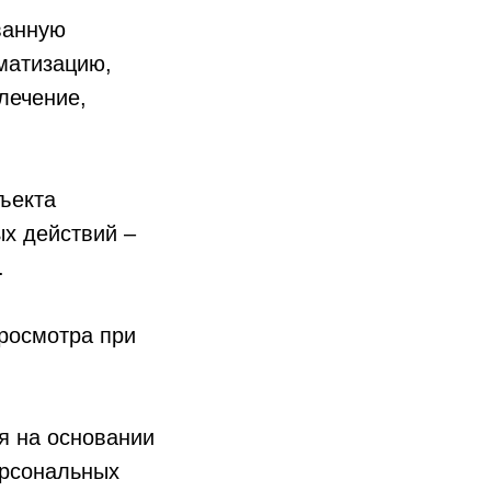
ванную
ематизацию,
лечение,
ъекта
х действий –
.
росмотра при
я на основании
ерсональных