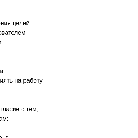
ения целей
ователем
м
ав
иять на работу
гласие с тем,
ам:
 г.