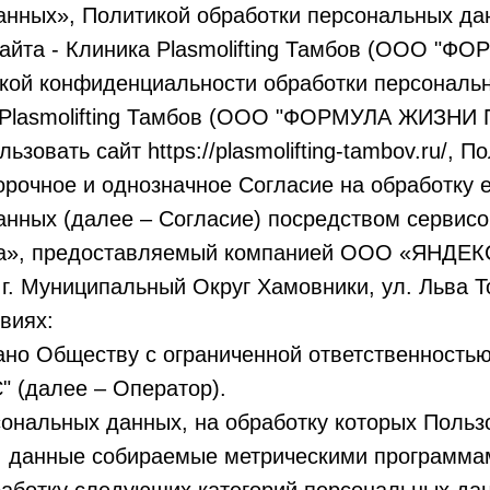
анных», Политикой обработки персональных да
сайта - Клиника Plasmolifting Тамбов (ООО "
кой конфиденциальности обработки персональ
а Plasmolifting Тамбов (ООО "ФОРМУЛА ЖИЗНИ
зовать сайт https://plasmolifting-tambov.ru/, П
орочное и однозначное Согласие на обработку е
нных (далее – Согласие) посредством сервисо
а», предоставляемый компанией ООО «ЯНДЕКС»
 г. Муниципальный Округ Хамовники, ул. Льва То
виях:
ано Обществу с ограниченной ответственност
(далее – Оператор).
ональных данных, на обработку которых Польз
е: данные собираемые метрическими программа