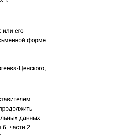
 или его
исьменной форме
ргеева-Ценского,
ставителем
 продолжить
альных данных
 6, части 2