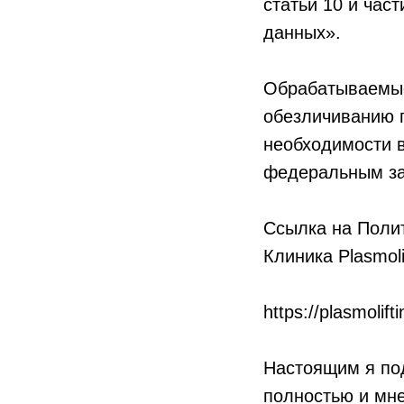
статьи 10 и час
данных».
Обрабатываемые
обезличиванию п
необходимости в
федеральным за
Ссылка на Полит
Клиника Plasmo
https://plasmolif
Настоящим я под
полностью и мне