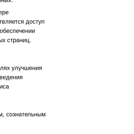
нных:
ере
твляется доступ
 обеспечении
ых страниц.
целях улучшения
оведения
иса
м, сознательным