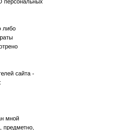
«О персональных
 либо
траты
отрено
елей сайта -
:
ан мной
, предметно,