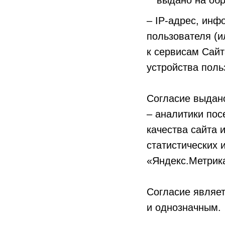
выдано на об
– IP-адрес, инф
пользователя (и
к сервисам Сай
устройства поль
Согласие выдано
– аналитики посе
качества сайта 
статистических 
«Яндекс.Метрик
Согласие являе
и однозначным.