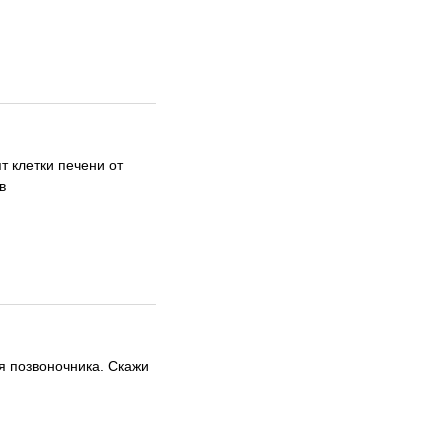
т клетки печени от
в
 позвоночника. Скажи