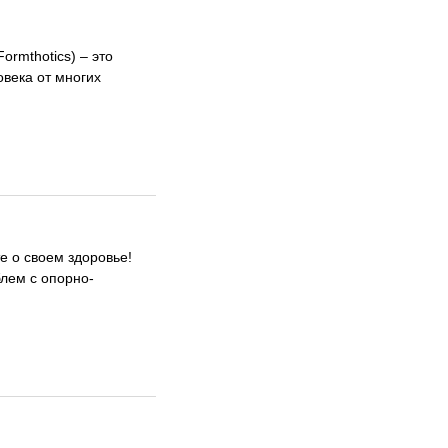
rmthotics) – это
века от многих
те о своем здоровье!
лем с опорно-