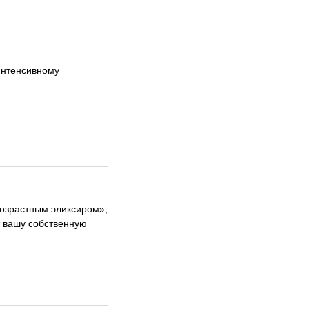
интенсивному
возрастным эликсиром»,
 вашу собственную