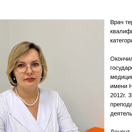
Врач те
квалиф
категор
Окончи
госуда
медици
имени Н
2012г. 
препод
деятель
Доцент