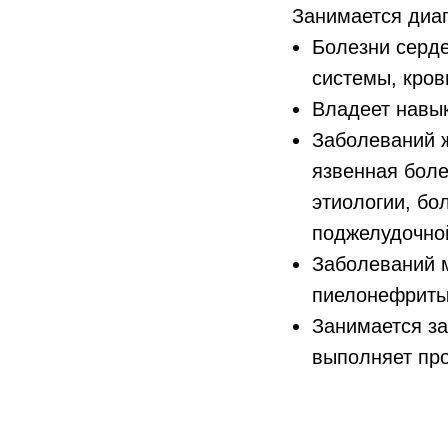
Занимается диа
Болезни серде
системы, кров
Владеет навы
Заболеваний ж
язвенная боле
этиологии, бо
поджелудочно
Заболеваний м
пиелонефриты
Занимается з
выполняет пр