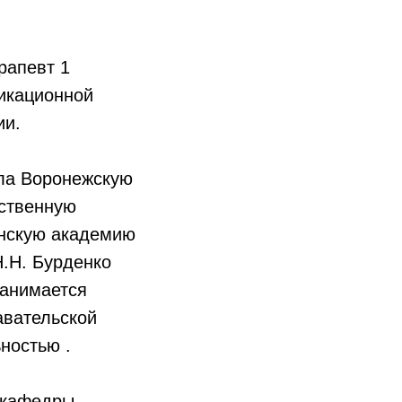
рапевт 1
икационной
ии.
ла Воронежскую
рственную
нскую академию
.Н. Бурденко
Занимается
авательской
ностью .
 кафедры