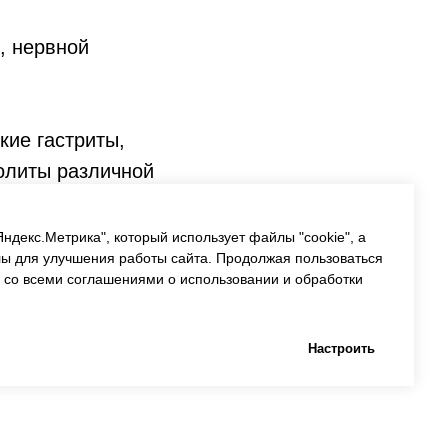
, нервной
кие гастриты,
колиты различной
их путей,
ндекс.Метрика", который использует файлы "cookie", а
лы для улучшения работы сайта. Продолжая пользоваться
 хронические
 со всеми соглашениями о использовании и обработки
фекций,
Настроить
езней.