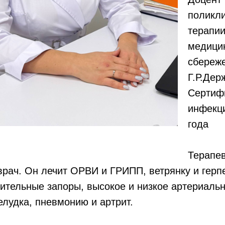
поликл
терапии
медици
сбереж
Г.Р.Дер
Сертиф
инфекци
года
Терапев
рач. Он лечит ОРВИ и ГРИПП, ветрянку и герп
ительные запоры, высокое и низкое артериаль
желудка, пневмонию и артрит.