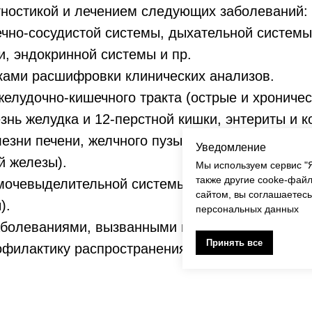
гностикой и лечением следующих заболеваний:
чно-сосудистой системы, дыхательной системы
и, эндокринной системы и пр.
ками расшифровки клинических анализов.
елудочно-кишечного тракта (острые и хроничес
знь желудка и 12-перстной кишки, энтериты и 
лезни печени, желчного пузыря и желчевыводящ
Уведомление
й железы).
Мы используем сервис "Я
также другие cooke-фай
очевыделительной системы (циститы, острые и
сайтом, вы соглашаетесь
).
персональных данных
аболеваниями, вызванными проникновением ин
Принять все
офилактику распространения инфекционных бол