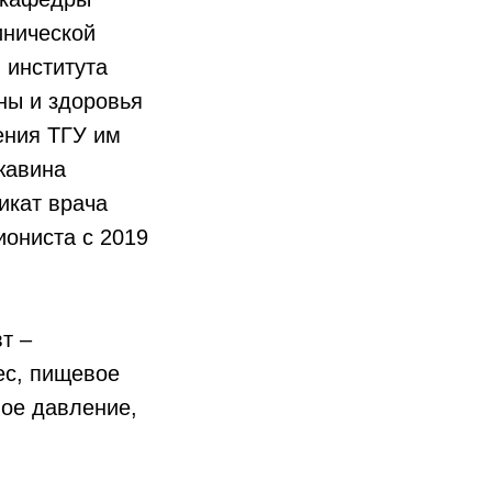
инической
 института
ны и здоровья
ения ТГУ им
жавина
икат врача
ониста с 2019
т –
ес, пищевое
ное давление,