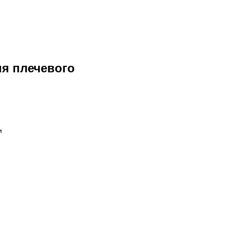
ия плечевого
и